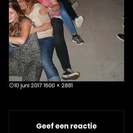
POSTED
10 juni 2017
1600 × 2881
ON
FULL
SIZE
Geef een reactie