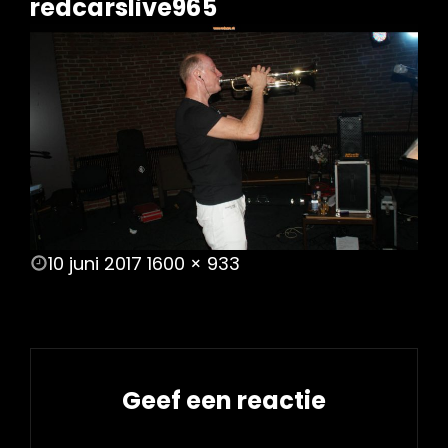
redcarslive965
POSTED
10 juni 2017
1600 × 933
ON
FULL
SIZE
Geef een reactie