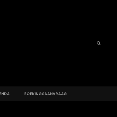
Search
Searc
for:
ENDA
BOEKINGSAANVRAAG