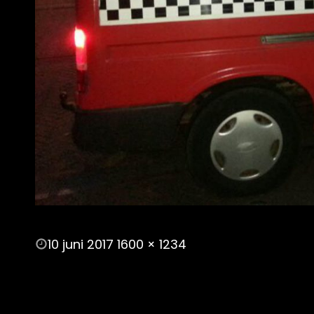
POSTED
10 juni 2017
1600 × 1234
ON
FULL
SIZE