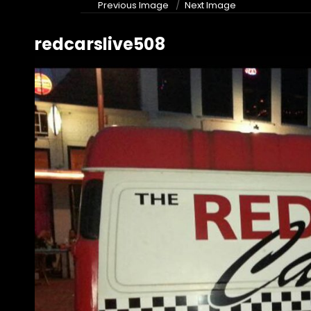
Previous Image
Next Image
redcarslive508