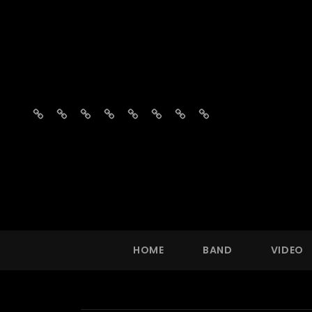
Home
Band
Video
Fotos
Repertoire
Vragen?
Agenda
Boekingsaanvraag
HOME
BAND
VIDEO