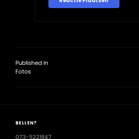
Bericht
navigatie
Published in
Fotos
BELLEN?
073-5221847