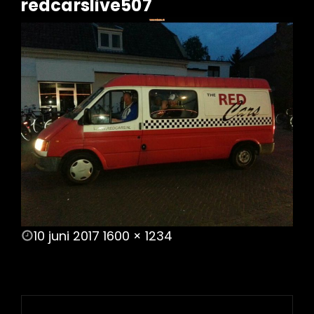
redcarslive507
POSTED
10 juni 2017
1600 × 1234
ON
FULL
SIZE