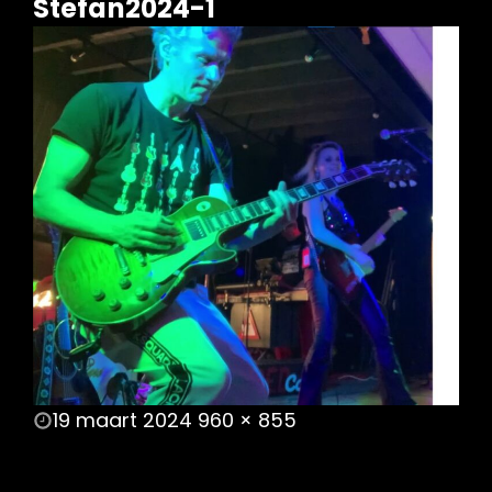
Stefan2024-1
POSTED
19 maart 2024
960 × 855
ON
FULL
SIZE