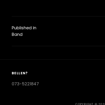
Bericht
navigatie
Published in
Band
BELLEN?
073-5221847
COPYRIGHT © 20