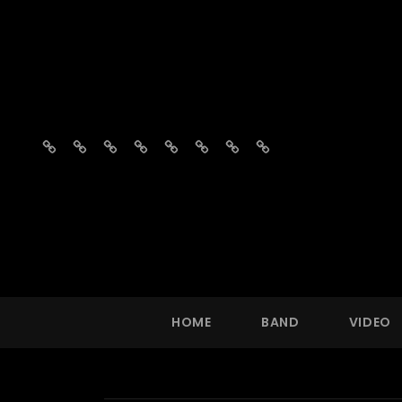
Home
Band
Video
Fotos
Repertoire
Vragen?
Agenda
Boekingsaanvraag
HOME
BAND
VIDEO