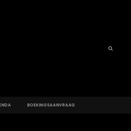
Search
Searc
for:
ENDA
BOEKINGSAANVRAAG