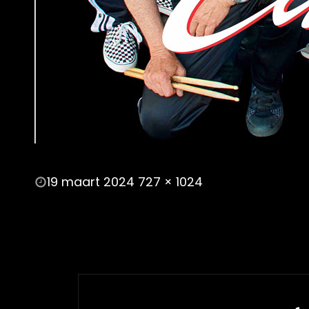
POSTED
19 maart 2024
727 × 1024
ON
FULL
SIZE