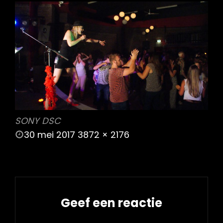
SONY DSC
POSTED
30 mei 2017
3872 × 2176
ON
FULL
SIZE
Geef een reactie