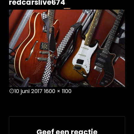
redcarslive674
POSTED
10 juni 2017
1600 × 1100
ON
FULL
SIZE
Geef een reactie