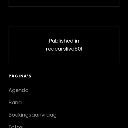
Bericht
navigatie
Published in
redcarslive501
PAGINA’S
Agenda
Band
Boekingsaanvraag
Fotos