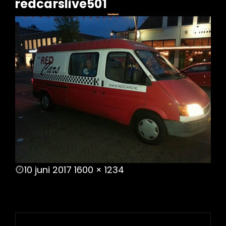
redcarslive501
POSTED
10 juni 2017
1600 × 1234
ON
FULL
SIZE