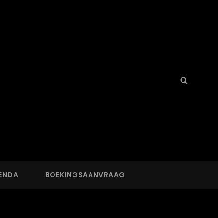
Search
Searc
for:
ENDA
BOEKINGSAANVRAAG