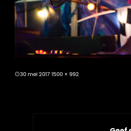
POSTED
30 mei 2017
1500 × 992
ON
FULL
SIZE
Geef 