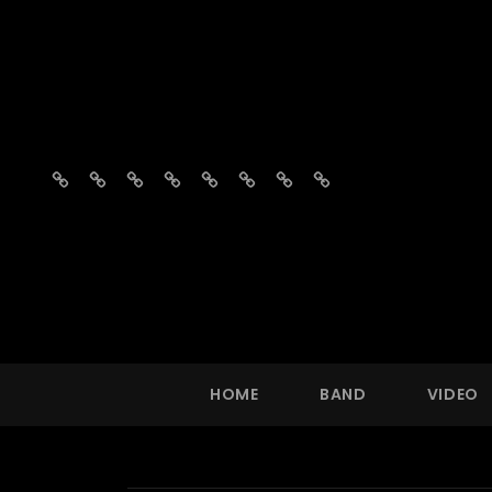
Home
Band
Video
Fotos
Repertoire
Vragen?
Agenda
Boekingsaanvraag
HOME
BAND
VIDEO