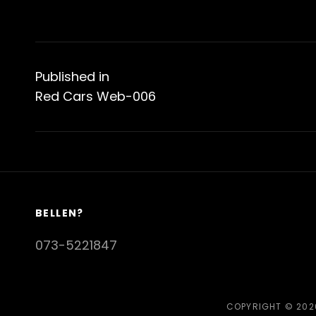
Bericht
navigatie
Published in
Red Cars Web-006
BELLEN?
073-5221847
COPYRIGHT © 20