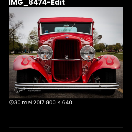
IMG_8474-Edit
POSTED
30 mei 2017
800 × 640
ON
FULL
SIZE