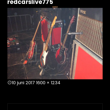
redcarslive775
POSTED
10 juni 2017
1600 × 1234
ON
FULL
SIZE