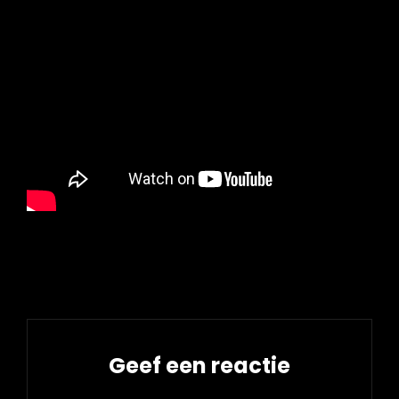
Was this answer helpful ?
Yes
/
No
Geef een reactie