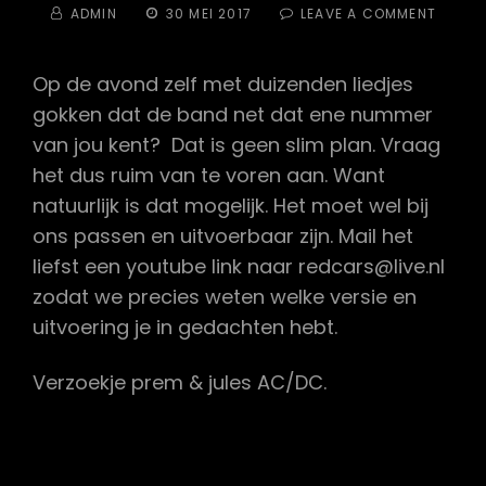
BY
POSTED
ON
ADMIN
30 MEI 2017
LEAVE A COMMENT
ON
SPELEN
JULLIE
OOK
Op de avond zelf met duizenden liedjes
VERZO
gokken dat de band net dat ene nummer
van jou kent? Dat is geen slim plan. Vraag
het dus ruim van te voren aan. Want
natuurlijk is dat mogelijk. Het moet wel bij
ons passen en uitvoerbaar zijn. Mail het
liefst een youtube link naar redcars@live.nl
zodat we precies weten welke versie en
uitvoering je in gedachten hebt.
Verzoekje prem & jules AC/DC.