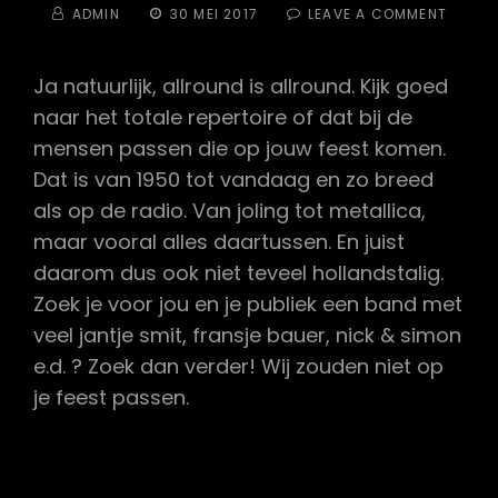
BY
POSTED
ON
ADMIN
30 MEI 2017
LEAVE A COMMENT
ON
SPELEN
JULLIE
HOLLA
Ja natuurlijk, allround is allround. Kijk goed
naar het totale repertoire of dat bij de
mensen passen die op jouw feest komen.
Dat is van 1950 tot vandaag en zo breed
als op de radio. Van joling tot metallica,
maar vooral alles daartussen. En juist
daarom dus ook niet teveel hollandstalig.
Zoek je voor jou en je publiek een band met
veel jantje smit, fransje bauer, nick & simon
e.d. ? Zoek dan verder! Wij zouden niet op
je feest passen.
Was this answer helpful ?
Yes
/
No