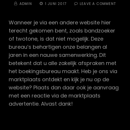
BY
POSTED
ON
ADMIN
1 JUNI 2017
LEAVE A COMMENT
ON
KAN
IK
OOK
Wanneer je via een andere website hier
RECHT
terecht gekomen bent, zoals bandzoeker
BOEKE
of twotone, is dat niet mogelijk. Deze
bureau’s behartigen onze belangen al
jaren in een nauwe samenwerking. Dit
betekent dat u alle zakelijk afspraken met
het boekingsbureau maakt. Heb je ons via
marktplaats ontdekt en kijk je nu op de
website? Plaats dan daar ook je aanvraag
met een reactie via de marktplaats
advertentie. Alvast dank!
Was this answer helpful ?
Yes
/
No