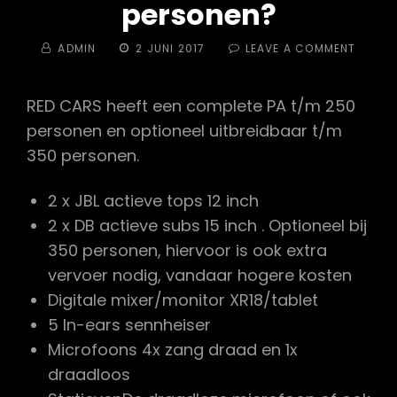
personen?
BY
POSTED
ON
ADMIN
2 JUNI 2017
LEAVE A COMMENT
ON
HEBBE
JULLIE
ZELF
RED CARS heeft een complete PA t/m 250
GELUI
personen en optioneel uitbreidbaar t/m
VOOR
HOEVE
350 personen.
PERSO
2 x JBL actieve tops 12 inch
2 x DB actieve subs 15 inch . Optioneel bij
350 personen, hiervoor is ook extra
vervoer nodig, vandaar hogere kosten
Digitale mixer/monitor XR18/tablet
5 In-ears sennheiser
Microfoons 4x zang draad en 1x
draadloos