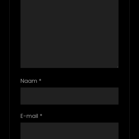
Naam
*
E-mail
*