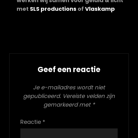
werken wij samen voor geluid & licht
met
SLS productions
of
Vlaskamp
Was this answer helpful ?
Yes
/
No
Geef een reactie
Je e-mailadres wordt niet
gepubliceerd.
Vereiste velden zijn
gemarkeerd met
*
Reactie
*