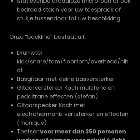
StatievenDe draadloze microfoon of ook
bedraad staan voor uw toespraak of
stukje tussendoor tot uw beschikking
Onze “backline” bestaat uit:
Drumstel
kick/snare/tom/floortom/overhead/hih
at
Basgitaar met kleine basversterker
Gitaarversterker Koch multitone en
pedaltrane effecten (stefan)
Gitaarspeaker Koch met
electroharmonix vertsterker en effecten
(monique)
Toetsen
Voor meer dan 350 personen