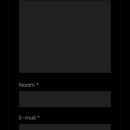
Naam
*
E-mail
*