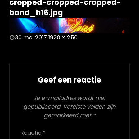
cropped-cropped-cropped-
band_h16.jpg
POSTED
30 mei 2017
1920 × 250
ON
FULL
SIZE
Geef een reactie
Je e-mailadres wordt niet
gepubliceerd.
Vereiste velden zijn
gemarkeerd met
*
Reactie
*