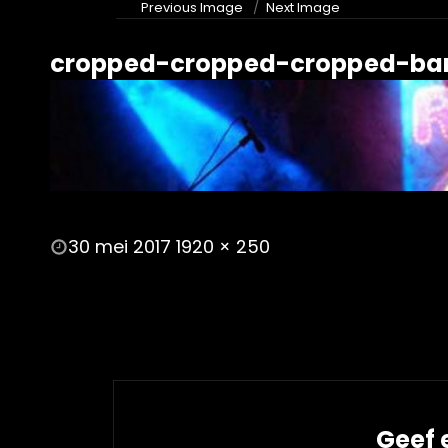
Previous Image
Next Image
cropped-cropped-cropped-ban
POSTED
30 mei 2017
1920 × 250
ON
FULL
SIZE
Geef 