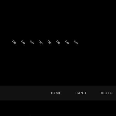
Home
Band
Video
Fotos
Repertoire
Vragen?
Agenda
Boekingsaanvraag
HOME
BAND
VIDEO