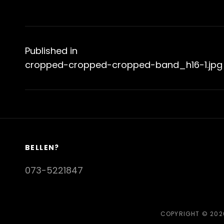
Bericht
navigatie
Published in
cropped-cropped-cropped-band_h16-1.jpg
BELLEN?
073-5221847
COPYRIGHT © 20