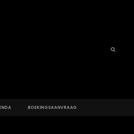
Search
Searc
for:
ENDA
BOEKINGSAANVRAAG