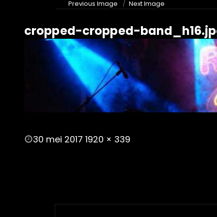
Previous Image
Next Image
cropped-cropped-band_h16.j
POSTED
30 mei 2017
1920 × 339
ON
FULL
SIZE