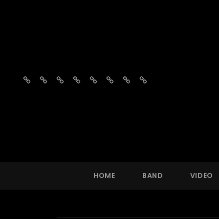
Home
Band
Video
Fotos
Repertoire
Vragen?
Agenda
Boekingsaanvraag
HOME
BAND
VIDEO