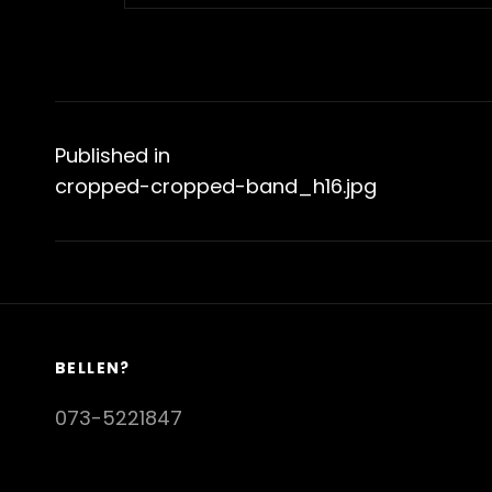
Bericht
navigatie
Published in
cropped-cropped-band_h16.jpg
BELLEN?
073-5221847