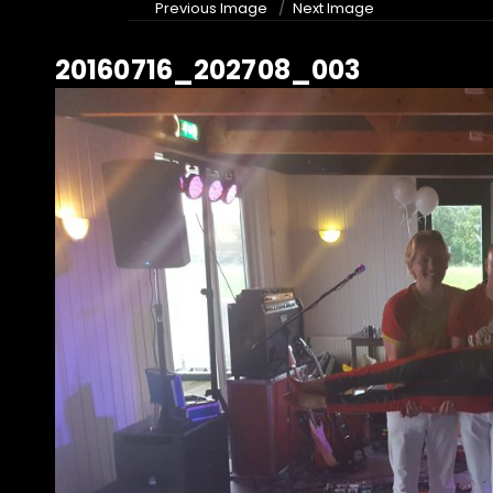
Previous Image
Next Image
20160716_202708_003