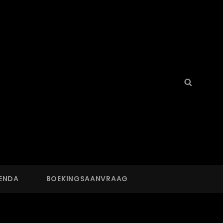
Search
Searc
for:
ENDA
BOEKINGSAANVRAAG