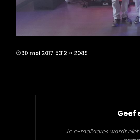
POSTED
30 mei 2017
5312 × 2988
ON
FULL
SIZE
Geef 
Je e-mailadres wordt niet