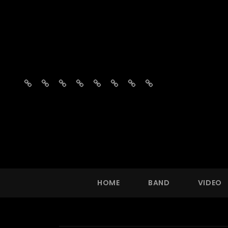
Home
Band
Video
Fotos
Repertoire
Vragen?
Agenda
Boekingsaanvraag
HOME
BAND
VIDEO